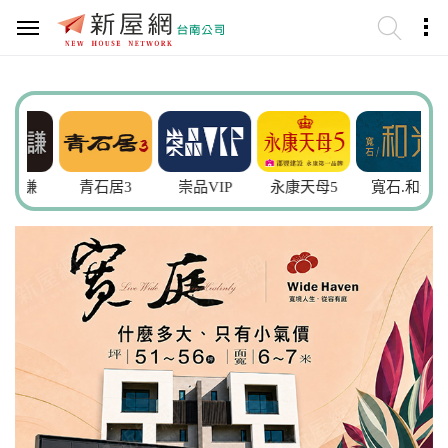
謙
青石居3
崇品VIP
永康天母5
寬石.和光