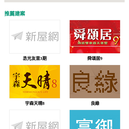
推薦建案
丞光友里3期
舜頌居9
宇森天晴8
良綠