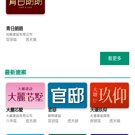
青日朗朗
向暘建設有限公司
官田區
透天類
看更多
最新建案
大麗芯墅
官邸
大瑭玖仰
大麗建設有限公司
翰明建設
大瑭建設開發
六甲區
透天類
官田區
透天類
柳營區
透天類