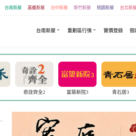
台南新屋
嘉義新屋
台中新屋
新竹新屋
桃園新屋
台北新
台南新屋
重劃區行情
實價登錄
個
奇詮齊全2
富築新院3
青石居3