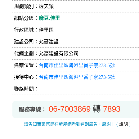
規劃類別：透天類
網站分區：
麻豆.佳里
行政區域：佳里區
建設公司：
允豪建設
代銷企劃：允豪建設有限公司
建案位置：
台南市佳里區海澄里番子寮273-5號
接待中心：
台南市佳里區海澄里番子寮273-5號
聯絡時間：
06-7003869
轉
7893
服務專線：
請告知賣家您是在新屋網看到這則廣告，感謝！
(
說明
)