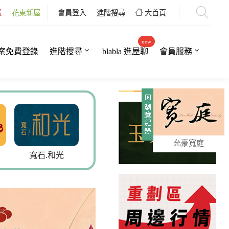
屋
花東新屋
會員登入
進階搜尋
大首頁
new
案免費登錄
進階搜尋
blabla 進屋聊
會員服務
允豪寬庭
寬石.和光
鄰語堂5
安新家