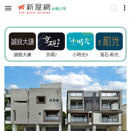
誠銳大謙
京硯2
小時光9
寬石.和光