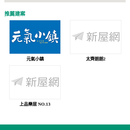
推薦建案
元氣小鎮
太齊朗朗2
上品樂居 NO.13