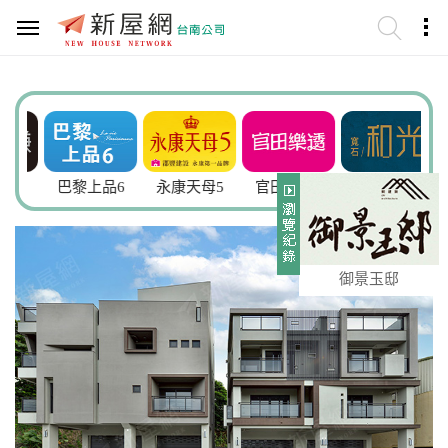
謙
巴黎上品6
永康天母5
官田樂透5
寬石.和光
御景玉邸