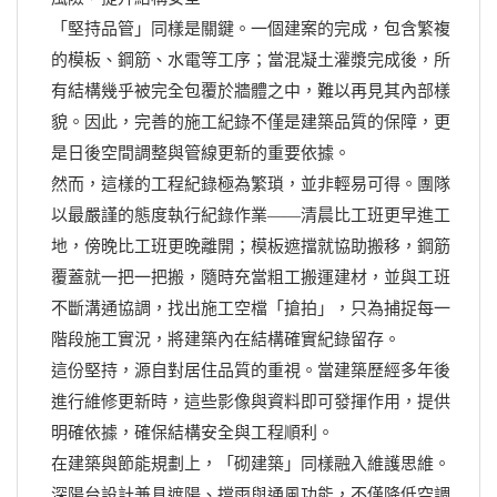
「堅持品管」同樣是關鍵。一個建案的完成，包含繁複
的模板、鋼筋、水電等工序；當混凝土灌漿完成後，所
有結構幾乎被完全包覆於牆體之中，難以再見其內部樣
貌。因此，完善的施工紀錄不僅是建築品質的保障，更
是日後空間調整與管線更新的重要依據。
然而，這樣的工程紀錄極為繁瑣，並非輕易可得。團隊
以最嚴謹的態度執行紀錄作業——清晨比工班更早進工
地，傍晚比工班更晚離開；模板遮擋就協助搬移，鋼筋
覆蓋就一把一把搬，隨時充當粗工搬運建材，並與工班
不斷溝通協調，找出施工空檔「搶拍」，只為捕捉每一
階段施工實況，將建築內在結構確實紀錄留存。
這份堅持，源自對居住品質的重視。當建築歷經多年後
進行維修更新時，這些影像與資料即可發揮作用，提供
明確依據，確保結構安全與工程順利。
在建築與節能規劃上，「砌建築」同樣融入維護思維。
深陽台設計兼具遮陽、擋雨與通風功能，不僅降低空調