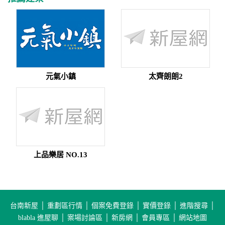
元氣小鎮
太齊朗朗2
上品樂居 NO.13
台南新屋
│
重劃區行情
│
個案免費登錄
│
實價登錄
│
進階搜尋
│
blabla 進屋聊
│
案場討論區
│
新房網
│
會員專區
│
網站地圖