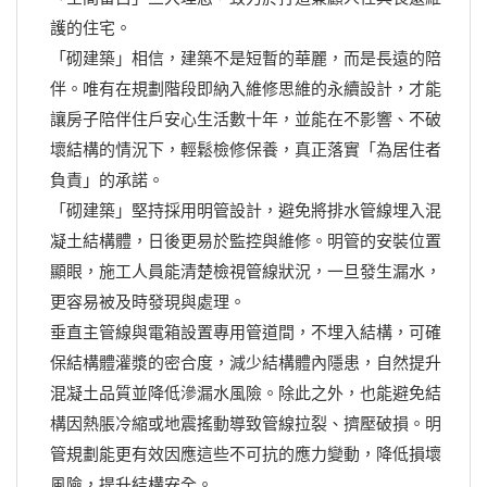
護的住宅。
「砌建築」相信，建築不是短暫的華麗，而是長遠的陪
伴。唯有在規劃階段即納入維修思維的永續設計，才能
讓房子陪伴住戶安心生活數十年，並能在不影響、不破
壞結構的情況下，輕鬆檢修保養，真正落實「為居住者
負責」的承諾。
「砌建築」堅持採用明管設計，避免將排水管線埋入混
凝土結構體，日後更易於監控與維修。明管的安裝位置
顯眼，施工人員能清楚檢視管線狀況，一旦發生漏水，
更容易被及時發現與處理。
垂直主管線與電箱設置專用管道間，不埋入結構，可確
保結構體灌漿的密合度，減少結構體內隱患，自然提升
混凝土品質並降低滲漏水風險。除此之外，也能避免結
構因熱脹冷縮或地震搖動導致管線拉裂、擠壓破損。明
管規劃能更有效因應這些不可抗的應力變動，降低損壞
風險，提升結構安全。