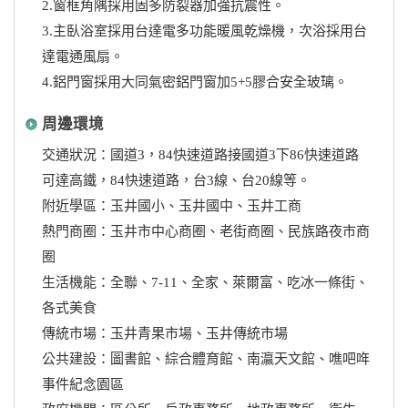
2.窗框角隅採用固多防裂器加強抗震性。
3.主臥浴室採用台達電多功能暖風乾燥機，次浴採用台
達電通風扇。
4.鋁門窗採用大同氣密鋁門窗加5+5膠合安全玻璃。
周邊環境
交通狀況：國道3，84快速道路接國道3下86快速道路
可達高鐵，84快速道路，台3線、台20線等。
附近學區：玉井國小、玉井國中、玉井工商
熱門商圈：玉井市中心商圈、老街商圈、民族路夜市商
圈
生活機能：全聯、7-11、全家、萊爾富、吃冰一條街、
各式美食
傳統市場：玉井青果市場、玉井傳統市場
公共建設：圖書館、綜合體育館、南瀛天文館、噍吧哖
事件紀念園區