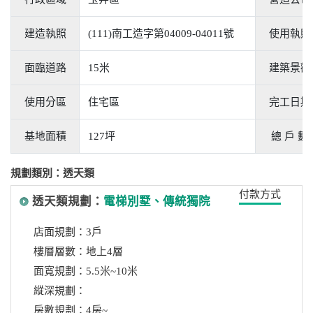
建造執照
(111)南工造字第04009-04011號
使用執照
面臨道路
15米
建築景觀
使用分區
住宅區
完工日期
基地面積
127坪
總 戶 數
規劃類別：透天類
付款方式
透天類規劃：
電梯別墅、傳統獨院
店面規劃：3戶
樓層層數：地上4層
面寬規劃：5.5米~10米
縱深規劃：
房數規劃：4房~