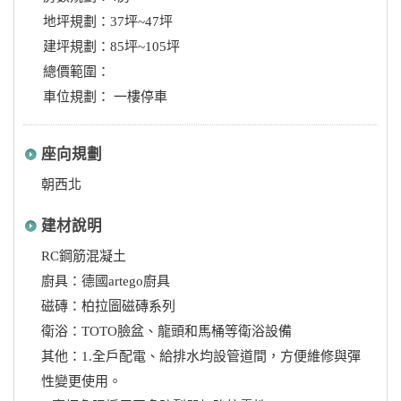
地坪規劃：37坪~47坪
建坪規劃：85坪~105坪
總價範圍：
車位規劃： 一樓停車
座向規劃
朝西北
建材說明
RC鋼筋混凝土
廚具：德國artego廚具
磁磚：柏拉圖磁磚系列
衛浴：TOTO臉盆、龍頭和馬桶等衛浴設備
其他：1.全戶配電、給排水均設管道間，方便維修與彈
性變更使用。