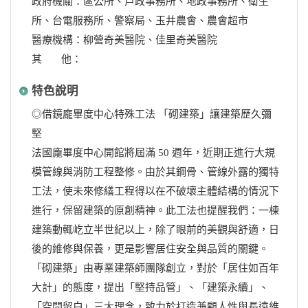
政府機關：區公所、戶政事務所、地政事務所、衛生
所、台電服務所、警察局、玉井農會、農會超市
醫療機構：柳營奇美醫院、佳里奇美醫院
其 他：
特色說明
◎借鏡龐畢度中心特殊工法 「砌建築」讓建築歷久彌
堅
法國龐畢度中心開館將屆滿 50 週年，近期正進行大規
模管線與消防工程整修。由於其鋼骨、管線外露的獨特
工法，使未來修繕工程得以在不破壞主體結構的情況下
進行，保留建築的原創精神。此工法也提醒我們：一棟
建築動輒屹立半世紀以上，除了眼前的美觀與舒適，日
後的維修與保養，更是影響居住安全與品質的關鍵。
「砌建築」由專業建築師團隊創立，對於「居住如百年
大計」的態度，提出「堅持品管」、「建築永續」、
「空間留白」三大理念，致力於打造兼顧人性與長遠維