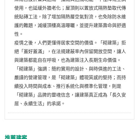
使用，也延緩外牆老化；屋頂則以置放式隔熱墊取代傳
統貼磚工法，除了增加隔熱層空氣對流，也免除防水維
護的難題，減緩頂樓高溫曝曬，並提升建築壽命與舒適
性。
疫情之後，人們更懂得居家空間的價值。「砌建築」拒
絕「蓋好蓋滿」，在法規建蔽率內保留開放空間，讓人
與建築都能自在呼吸，也為建築注入長期生命價值。
「砌建築」強調：簡約實用的設計、與時俱進的工法、
嚴謹的營建管理，是「砌建築」體現質感的堅持；而持
續投入時間與成本、推行系統化與標準化管理，則是
「砌建築」品牌的靈魂信念，讓建築真正成為「長久安
居、永續生活」的承諾。
推薦建案