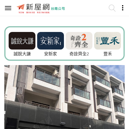
誠銳大謙
安新家
奇詮齊全2
豐禾