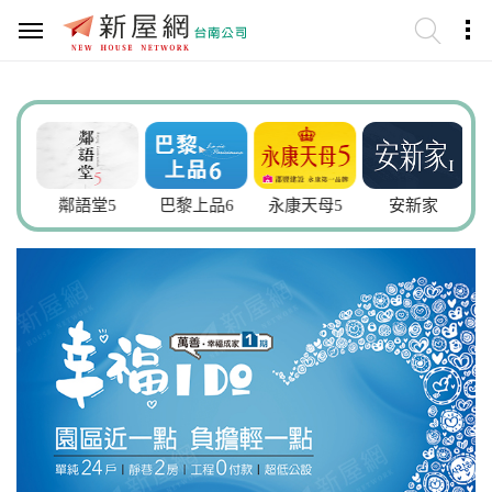
謙
鄰語堂5
巴黎上品6
永康天母5
安新家