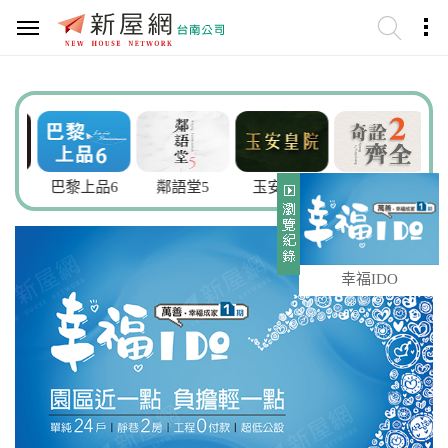
謙
巴黎上品6
鄰語堂5
玉安皇院
奇詮齊全2
幸福IDO