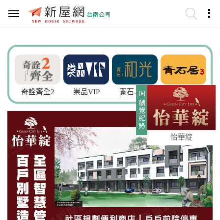
謙
奇詮齊全2
崇品VIP
寬石.和光
青石居3
愛
怡華綻