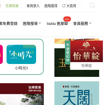
屋
花東新屋
會員登入
進階搜尋
大首頁
new
案免費登錄
進階搜尋
blabla 進屋聊
會員服務
怡華綻
官田樂透5
京硯2
青石居3