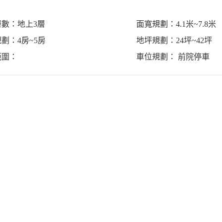
層數：地上3層
面寬規劃：4.1米~7.8米
劃：4房~5房
地坪規劃：24坪~42坪
範圍：
車位規劃： 前院停車