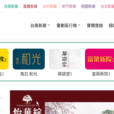
台南新屋
嘉義新屋
台中新屋
新竹新屋
桃園新屋
台北新
台南新屋
重劃區行情
實價登錄
個
光
鄰語堂5
富築新院3
小時光9