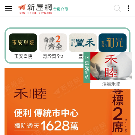
謙
玉安皇院
奇詮齊全2
豐禾
寬石.和光
鴻誠禾睦