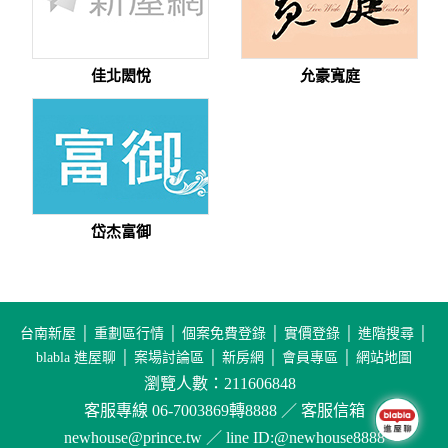
佳北閎悅
允豪寬庭
岱杰富御
台南新屋
│
重劃區行情
│
個案免費登錄
│
實價登錄
│
進階搜尋
│
blabla 進屋聊
│
案場討論區
│
新房網
│
會員專區
│
網站地圖
瀏覽人數：211606848
客服專線 06-7003869轉8888 ／ 客服信箱
newhouse@prince.tw ／ line ID:@newhouse8888