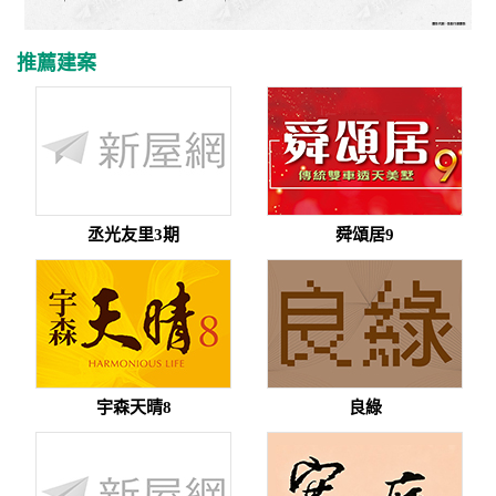
推薦建案
丞光友里3期
舜頌居9
宇森天晴8
良綠