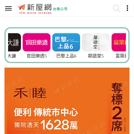
謙
官田樂透5
巴黎上品6
鄰語堂5
富築新院3