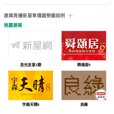
建案周邊新屋單價趨勢圖說明
推薦建案
丞光友里3期
舜頌居9
宇森天晴8
良綠