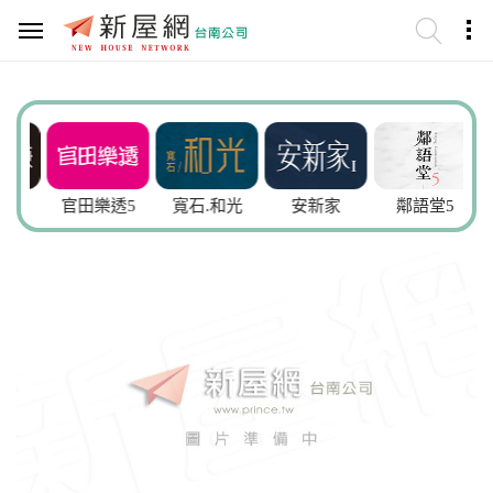
謙
官田樂透5
寬石.和光
安新家
鄰語堂5