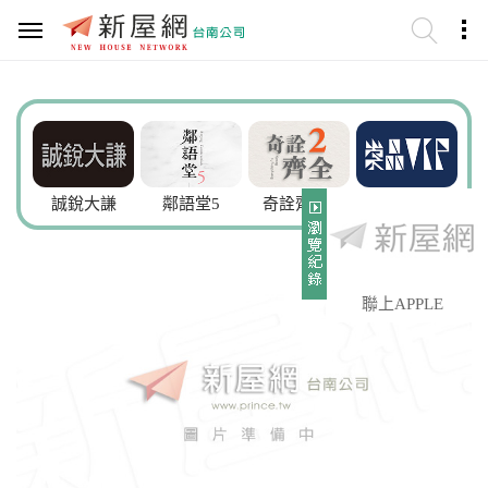
誠銳大謙
鄰語堂5
奇詮齊全2
崇品VIP
豐
聯上APPLE