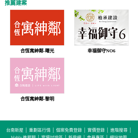
推薦建案
合恆寓紳鄰-曙光
幸福御守NO6
合恆寓紳鄰-黎明
台南新屋
│
重劃區行情
│
個案免費登錄
│
實價登錄
│
進階搜尋
│
blabla 進屋聊
│
案場討論區
│
新房網
│
會員專區
│
網站地圖