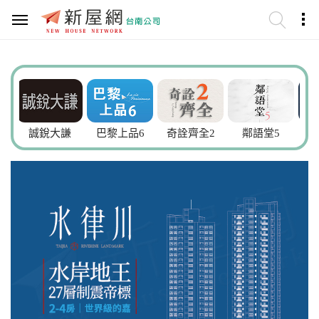
誠銳大謙
巴黎上品6
奇詮齊全2
鄰語堂5
安新家