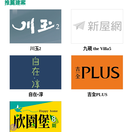
推薦建案
川玉2
九硯 the Villa5
自在•淳
吉全PLUS