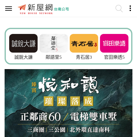
誠銳大謙
鄰語堂5
青石居3
官田樂透5
富築新院