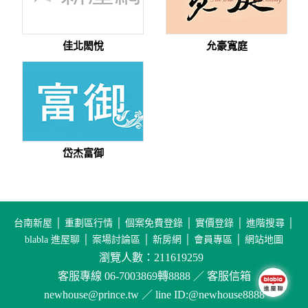
佳北閎悅
允豪寬庭
岱杰富御
台南新屋
│
重劃區行情
│
個案免費登錄
│
實價登錄
│
進階搜尋
│
blabla 進屋聊
│
案場討論區
│
新房網
│
會員專區
│
網站地圖
瀏覽人數：211619259
客服專線 06-7003869轉8888 ／ 客服信箱
newhouse@prince.tw ／ line ID:@newhouse8888