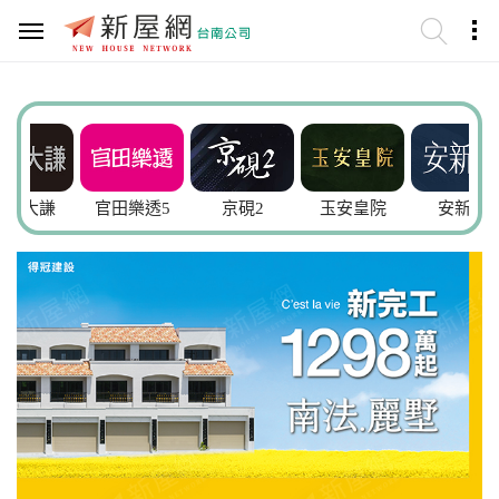
謙
官田樂透5
京硯2
玉安皇院
安新家