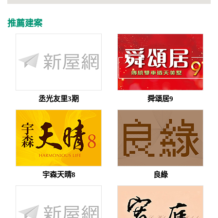
推薦建案
丞光友里3期
舜頌居9
宇森天晴8
良綠