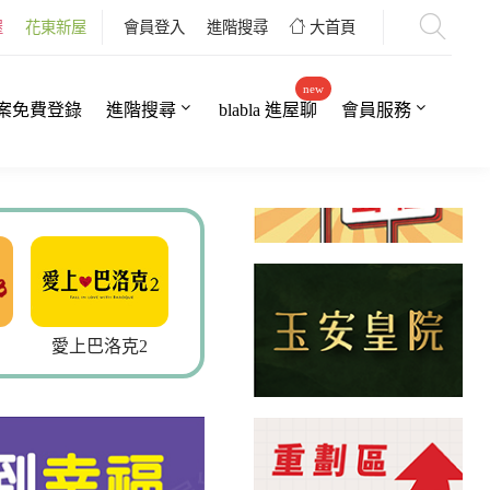
屋
花東新屋
會員登入
進階搜尋
大首頁
new
案免費登錄
進階搜尋
blabla 進屋聊
會員服務
愛上巴洛克2
京硯2
官田樂透5