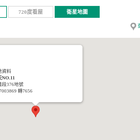
720度看屋
衛星地圖
地資料
NO.11
農段376地號
7003869 轉7656