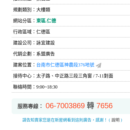
規劃類別：大樓類
網站分區：
東區.仁德
行政區域：仁德區
建設公司：
詠宜建設
代銷企劃：系盟廣告
建案位置：
台南市仁德區神農段376地號
接待中心：太子路、中正路三段三角窗 / 7-11對面
聯絡時間：9:00~18:30
06-7003869
轉
7656
服務專線：
請告知賣家您是在新屋網看到這則廣告，感謝！
(
說明
)