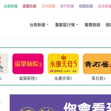
台南新屋
嘉義新屋
台中新屋
新竹新屋
桃園新屋
台北新
台南新屋
重劃區行情
實價登錄
個
2
富築新院3
永康天母5
青石居3