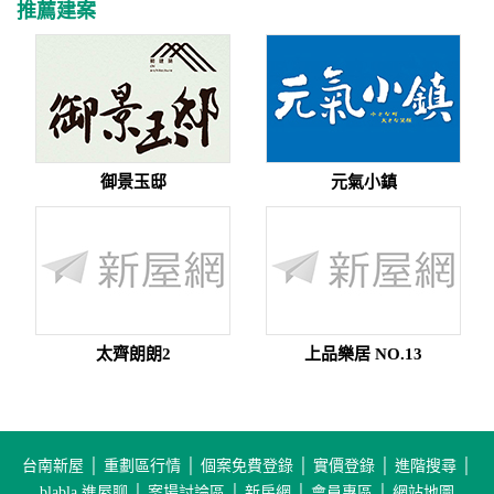
推薦建案
御景玉邸
元氣小鎮
太齊朗朗2
上品樂居 NO.13
台南新屋
│
重劃區行情
│
個案免費登錄
│
實價登錄
│
進階搜尋
│
blabla 進屋聊
│
案場討論區
│
新房網
│
會員專區
│
網站地圖