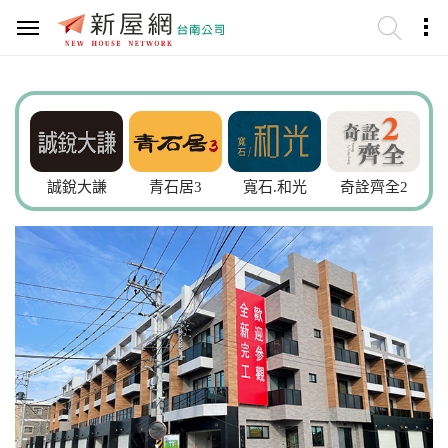
誠銳大謙
青石居3
寬石.和光
奇詮齊全2
巴黎上