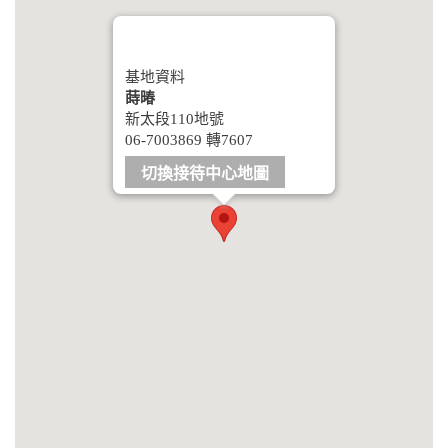
基地資料
蒔暙
新太段110地號
06-7003869 轉7607
切換接待中心地圖