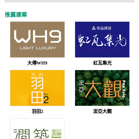
推薦建案
大傳WH9
虹瓦集光
羽田2
浤亞大觀