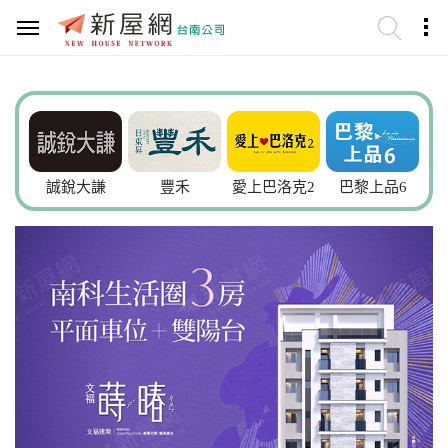
誠銳大謙
豐禾
愛上巴洛克2
巴黎上品6
小時光9