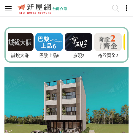
銳大謙
巴黎上品6
京硯2
奇詮齊全2
愛上巴洛克