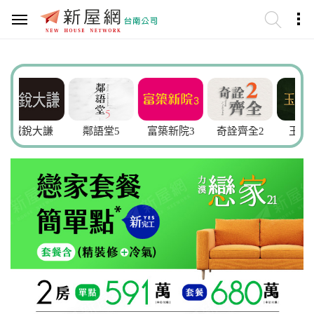
銳大謙
鄰語堂5
富築新院3
奇詮齊全2
玉安皇院