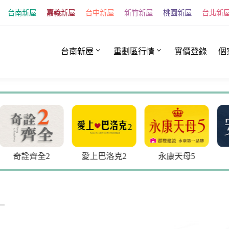
台南新屋
嘉義新屋
台中新屋
新竹新屋
桃園新屋
台北新
台南新屋
重劃區行情
實價登錄
個
2
愛上巴洛克2
永康天母5
安新家