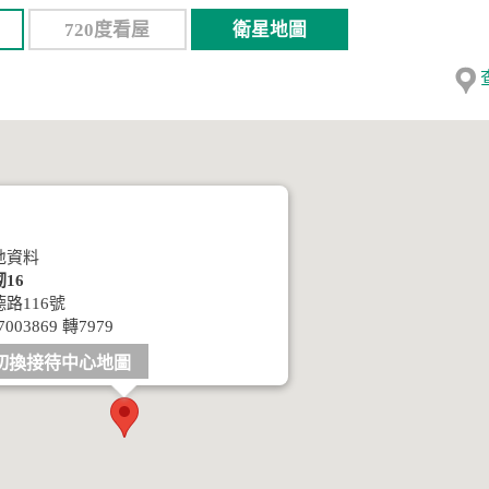
720度看屋
衛星地圖
地資料
16
路116號
7003869 轉7979
切換接待中心地圖