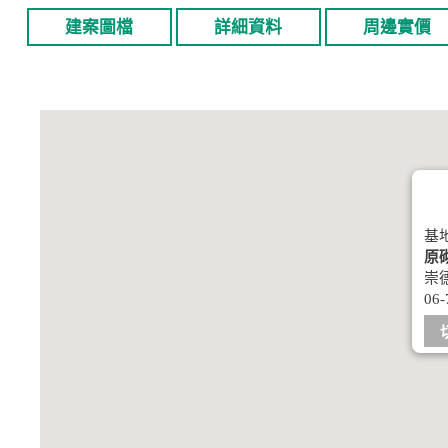
建案圖檔
詳細資料
周邊實價
基
原砌
崇德
06-