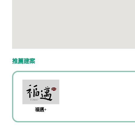
推薦建案
福邁+