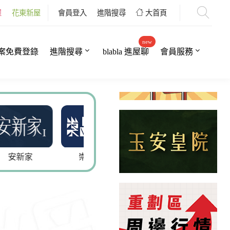
屋
花東新屋
會員登入
進階搜尋
大首頁
new
案免費登錄
進階搜尋
blabla 進屋聊
會員服務
崇品VIP
巴黎上品6
富築新院3