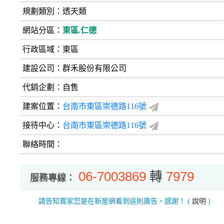
規劃類別：透天類
網站分區：
東區.仁德
行政區域：東區
建設公司：
群禾股份有限公司
代銷企劃：自售
建案位置：
台南市東區崇德路116號
接待中心：
台南市東區崇德路116號
聯絡時間：
06-7003869
轉
7979
服務專線：
請告知賣家您是在新屋網看到這則廣告，感謝！
(
說明
)