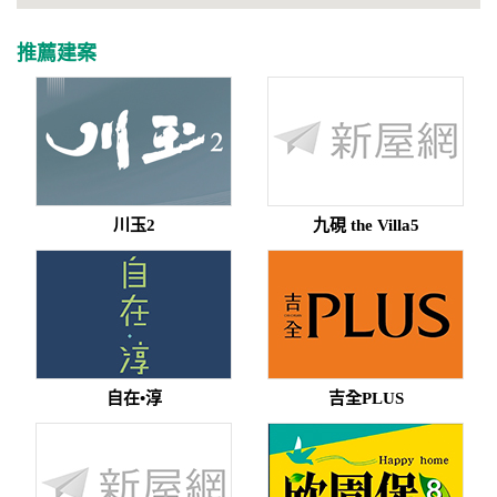
推薦建案
川玉2
九硯 the Villa5
自在•淳
吉全PLUS