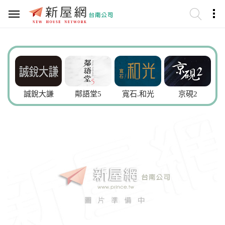
誠銳大謙
鄰語堂5
寬石.和光
京硯2
小時