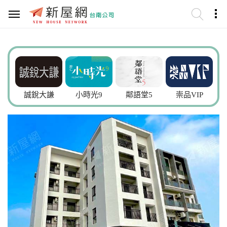
誠銳大謙
小時光9
鄰語堂5
崇品VIP
寬石.