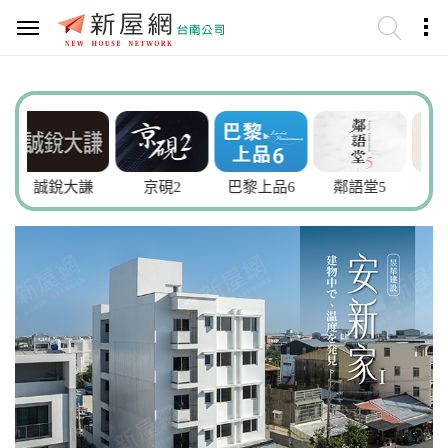
銳大謙
京硯2
巴黎上品6
鄰語堂5
奇詮齊全2