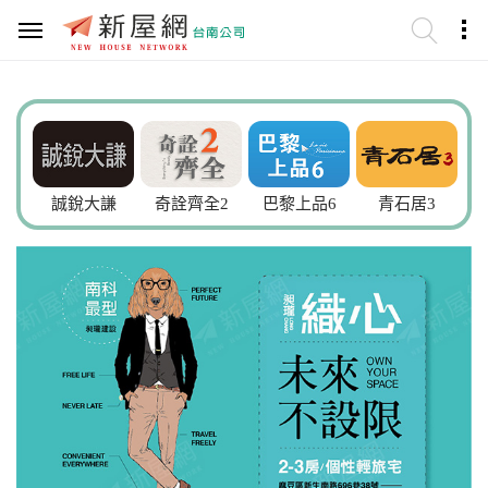
誠銳大謙
奇詮齊全2
巴黎上品6
青石居3
崇品