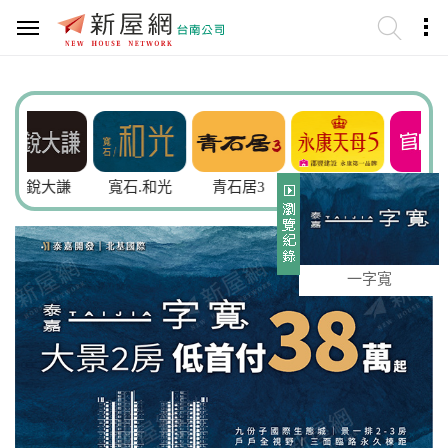
大謙
寬石.和光
青石居3
永康天母5
官田樂透5
一字寬