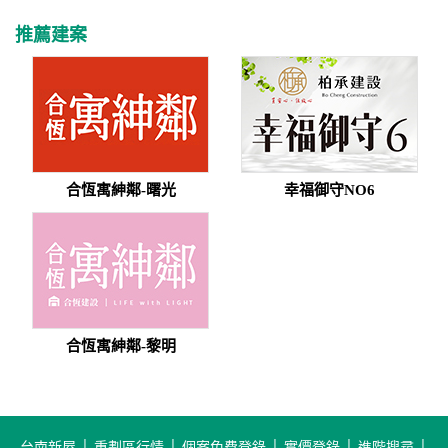
推薦建案
合恆寓紳鄰-曙光
幸福御守NO6
合恆寓紳鄰-黎明
台南新屋
│
重劃區行情
│
個案免費登錄
│
實價登錄
│
進階搜尋
│