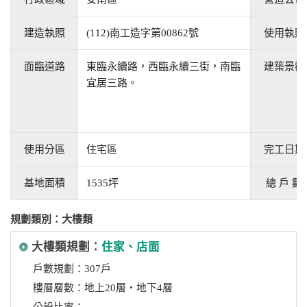
建造執照
(112)南工造字第00862號
使用執照
面臨道路
東臨永續路，西臨永續三街，南臨
建築景觀
宜居三路。
使用分區
住宅區
完工日期
基地面積
1535坪
總 戶 數
規劃類別：大樓類
大樓類規劃：
住家、店面
戶數規劃：307戶
樓層層數：地上20層‧地下4層
公設比率：