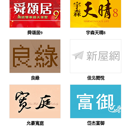
舜頌居9
宇森天晴8
良綠
佳北閎悅
允豪寬庭
岱杰富御