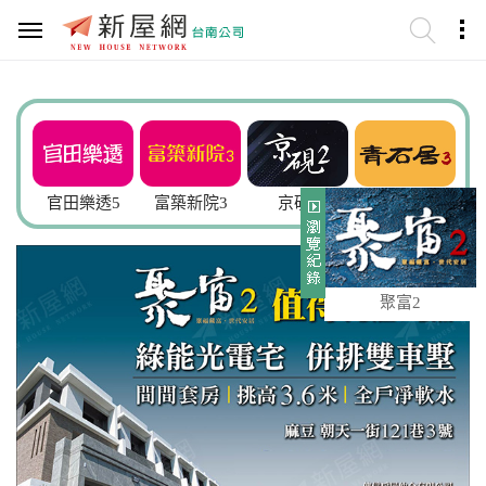
謙
官田樂透5
富築新院3
京硯2
青石居3
聚富2