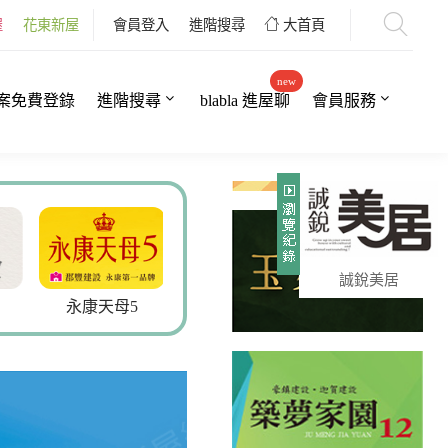
屋
花東新屋
會員登入
進階搜尋
大首頁
new
案免費登錄
進階搜尋
blabla 進屋聊
會員服務
誠銳美居
永康天母5
京硯2
安新家