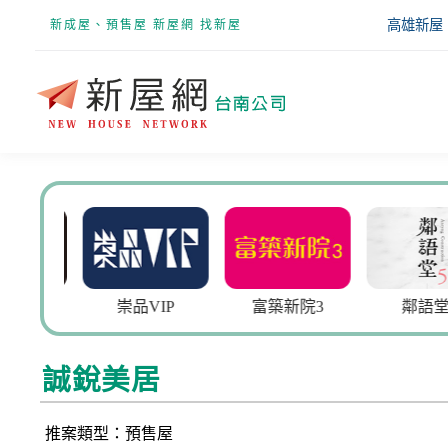
高雄新屋
新成屋、預售屋 新屋網 找新屋
大謙
崇品VIP
富築新院3
鄰語堂5
誠銳美居
推案類型：預售屋