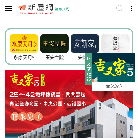
謙
永康天母5
玉安皇院
安新家
鄰語堂5
吉又家5