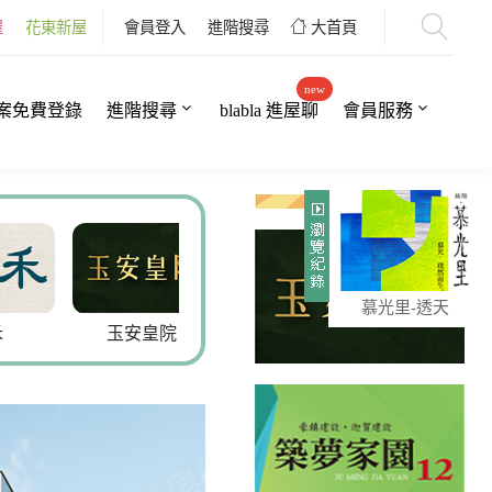
屋
花東新屋
會員登入
進階搜尋
大首頁
new
案免費登錄
進階搜尋
blabla 進屋聊
會員服務
慕光里-透天
玉安皇院
寬石.和光
巴黎上品6