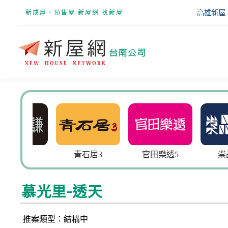
高雄新屋
新成屋、預售屋 新屋網 找新屋
大謙
青石居3
官田樂透5
崇品VIP
慕光里-透天
推案類型：結構中