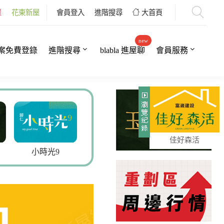
屋
花東新屋
會員登入
進階搜尋
大首頁
new
案免費登錄
進階搜尋
blabla 進屋聊
會員服務
佳好森活
小時光9
寬石.和光
富築新院3