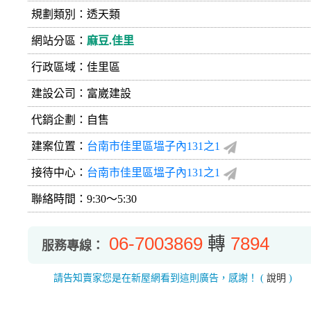
規劃類別：透天類
網站分區：
麻豆.佳里
行政區域：佳里區
建設公司：
富崴建設
代銷企劃：自售
建案位置：
台南市佳里區塭子內131之1
接待中心：
台南市佳里區塭子內131之1
聯絡時間：9:30～5:30
06-7003869
轉
7894
服務專線：
請告知賣家您是在新屋網看到這則廣告，感謝！
(
說明
)