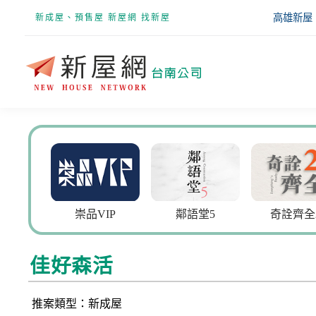
高雄新屋
新成屋、預售屋 新屋網 找新屋
大謙
崇品VIP
鄰語堂5
奇詮齊全
佳好森活
推案類型：新成屋