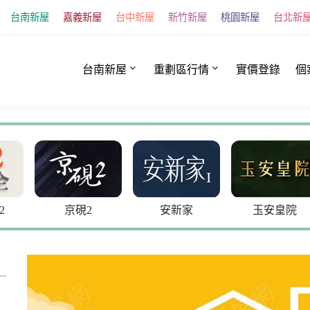
台南新屋
嘉義新屋
台中新屋
新竹新屋
桃園新屋
台北新
台南新屋
重劃區行情
實價登錄
個
2
京硯2
安新家
玉安皇院