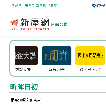
高雄新屋
新成屋、預售屋 新屋網 找新屋
銳大謙
寬石.和光
愛上巴洛克2
崇品V
昕暉日初
推案類型：預售屋