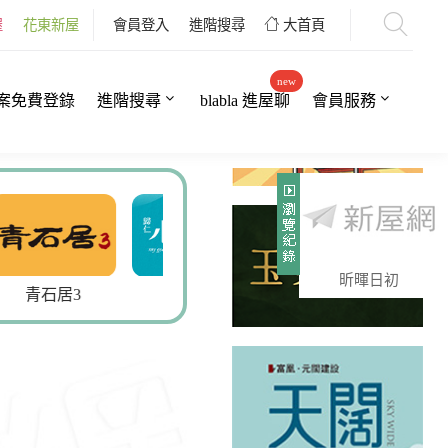
屋
花東新屋
會員登入
進階搜尋
大首頁
new
案免費登錄
進階搜尋
blabla 進屋聊
會員服務
昕暉日初
小時光9
永康天母5
鄰語堂5