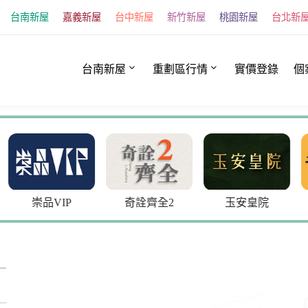
台南新屋
嘉義新屋
台中新屋
新竹新屋
桃園新屋
台北新
台南新屋
重劃區行情
實價登錄
個
IP
奇詮齊全2
玉安皇院
青石居3