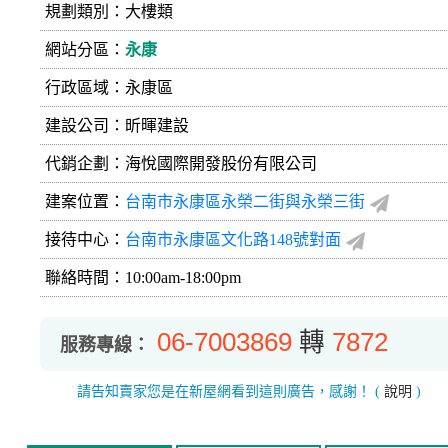
規劃類別：大樓類
網站分區：
永康
行政區域：永康區
建設公司：
昕暉建設
代銷企劃：海悅國際開發股份有限公司
建案位置：
台南市永康區永榮二街與永榮三街
接待中心：
台南市永康區文化路148號對面
聯絡時間：10:00am-18:00pm
06-7003869
轉
7872
服務專線：
請告知賣家您是在新屋網看到這則廣告，感謝！
(
說明
)