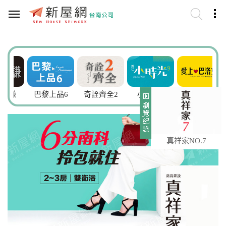
謙
巴黎上品6
奇詮齊全2
小時光9
愛上巴洛克2
真祥家NO.7