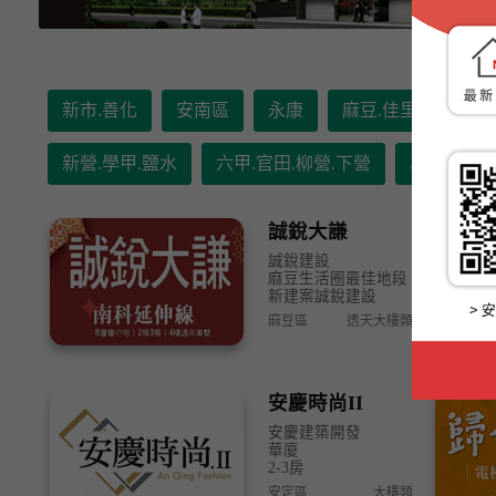
新市.善化
安南區
永康
麻豆.佳里
安定
新營.學甲.鹽水
六甲.官田.柳營.下營
其它地區
誠銳大謙
誠銳建設
麻豆生活圈最佳地段
新建案誠銳建設
麻豆區
透天大樓類
安慶時尚II
安慶建築開發
華廈
2-3房
安定區
大樓類