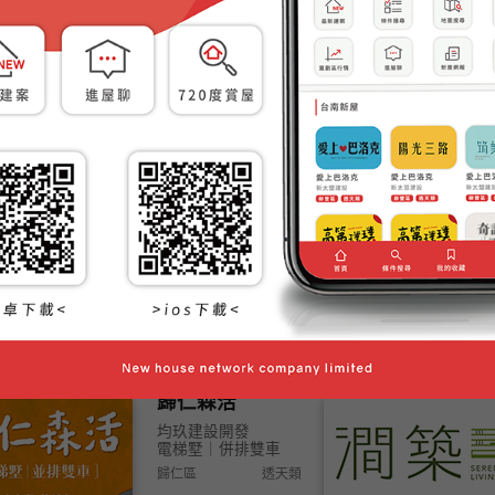
小時光9
愛
.西港
安平區
東區.仁德
北區.中西區
南區
奇詮齊全2
奇詮開發
超優機能 人口成長區
善化區
大樓類
歸仁森活
均玖建設開發
電梯墅｜併排雙車
歸仁區
透天類