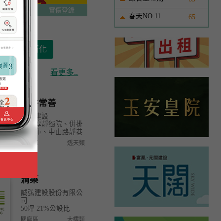
上巴洛克2
實價登錄
春天NO.11
65
歸仁.關廟.新化
看更多..
舜耕常善
舜耕建設
透天淳靜獨院、併排
雙車庫、中山路靜巷
善化區
透天類
澗築
誠弘建設股份有限公
司
50坪 21%公設比
關廟區
大樓類