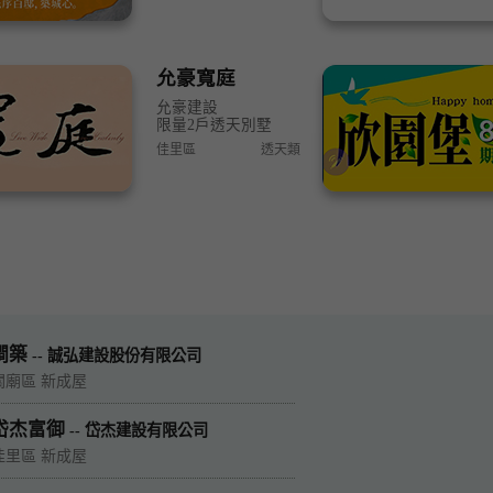
允豪寬庭
允豪建設
限量2戶透天別墅
佳里區
透天類
澗築
-- 誠弘建設股份有限公司
關廟區 新成屋
岱杰富御
-- 岱杰建設有限公司
佳里區 新成屋