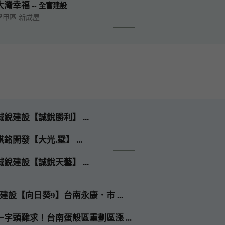
大灣幸福
-- 全富建設
學甲區 新成屋
誠銳建設【誠銳勝利】 ...
棋銘開發【大光.墅】 ...
誠銳建設【誠銳天藝】 ...
建設【向日葵9】台南永康．市 ...
一字頭難求！台南蛋殼區重劃區漲 ...