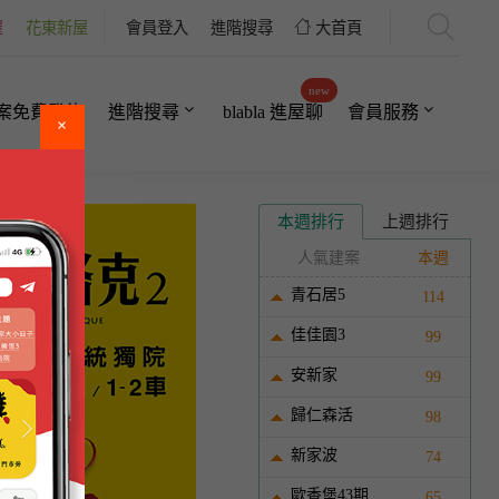
屋
花東新屋
會員登入
進階搜尋
大首頁
new
案免費登錄
進階搜尋
blabla 進屋聊
會員服務
×
本週排行
上週排行
人氣建案
本週
青石居5
114
佳佳園3
99
安新家
99
歸仁森活
98
新家波
74
歐香堡43期
65