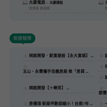
允豪寬庭
-- 允豪建設
佳里區 新成屋
新屋報導
棋銘開發．鉅富建設【永大富琚】 ...
玉山、永豐攜手信義房屋 推「房貸 ...
棋銘開發【＋樂芙】 ...
郡豐
房價漲 新屋坪數卻縮小！台南7年 ...