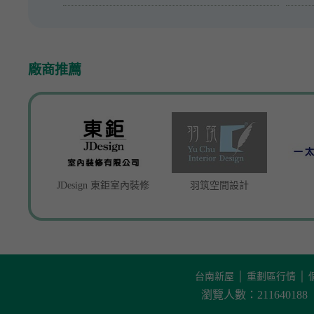
廠商推薦
JDesign 東鉅室內裝修
羽筑空間設計
台南新屋
│
重劃區行情
│
瀏覽人數：21164018