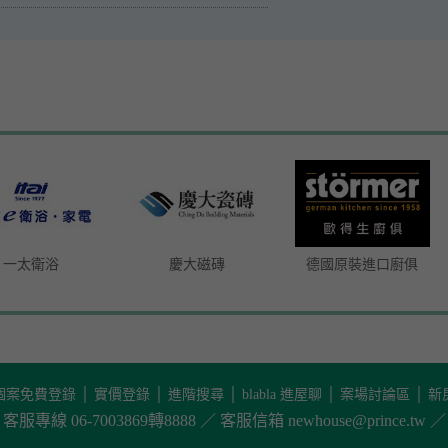
一太衛浴
慶大磁磚
德國原裝進口廚俱
個案免費登錄
│
實價登錄
│
進階搜尋
│
blabla 進屋聊
│
案場討論區
│
新
8
客服專線 06-7003869轉8888 ／ 客服信箱 newhouse@prince.tw ／ li