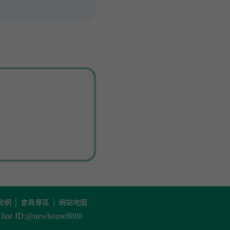
房網
│
會員專區
│
網站地圖
ne ID:@newhouse8888