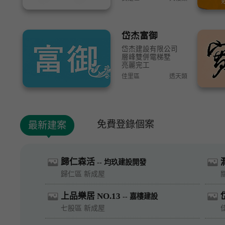
岱杰富御
岱杰建設有限公司
層峰雙併電梯墅
亮麗完工
佳里區
透天類
免費登錄個案
最新建案
歸仁森活
-- 均玖建設開發
歸仁區 新成屋
上品樂居 NO.13
-- 嘉樓建設
七股區 新成屋