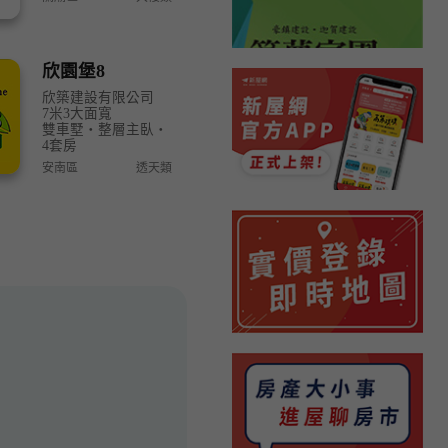
欣園堡8
欣築建設有限公司
7米3大面寬
雙車墅‧整層主臥‧
4套房
安南區
透天類