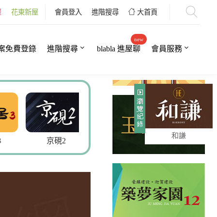
屋
花東新屋
會員登入
進階搜尋
大首頁
new
案免費登錄
進階搜尋
blabla 進屋聊
會員服務
和謙
京硯2
官田樂透5
小時光9