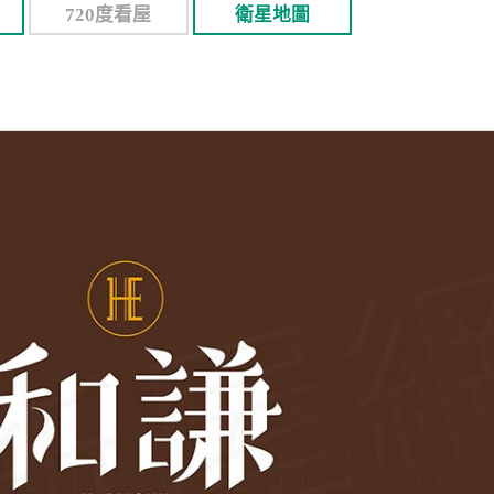
720度看屋
衛星地圖