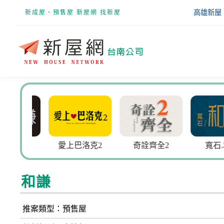
高雄新屋
新成屋、預售屋 新屋網 找新屋
大謙
愛上巴洛克2
奇詮齊全2
寬石.和
和謙
推案類型：預售屋