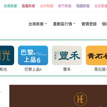
台南新屋
嘉義新屋
台中新屋
新竹新屋
桃園新屋
台北新
台南新屋
重劃區行情
實價登錄
個
光
巴黎上品6
豐禾
青石居3