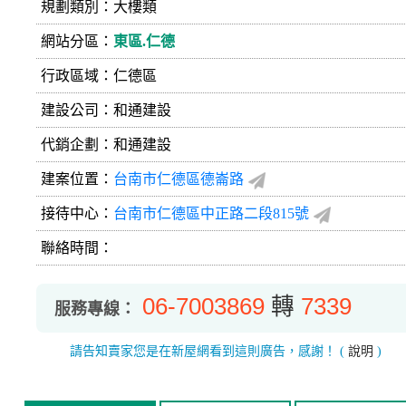
規劃類別：大樓類
網站分區：
東區.仁德
行政區域：仁德區
建設公司：
和通建設
代銷企劃：和通建設
建案位置：
台南市仁德區德崙路
接待中心：
台南市仁德區中正路二段815號
聯絡時間：
06-7003869
轉
7339
服務專線：
請告知賣家您是在新屋網看到這則廣告，感謝！
(
說明
)