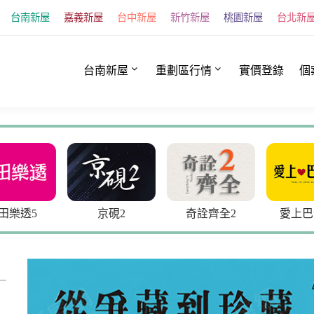
台南新屋
嘉義新屋
台中新屋
新竹新屋
桃園新屋
台北新
台南新屋
重劃區行情
實價登錄
個
5
京硯2
奇詮齊全2
愛上巴洛克2