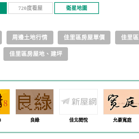
720度看屋
衛星地圖
周邊土地行情
佳里區房屋單價
佳里區
佳里區房屋地、建坪
8
良綠
佳北閎悅
允豪寬庭