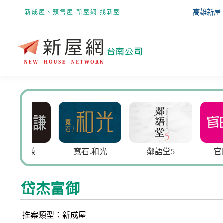
高雄新屋
新成屋、預售屋 新屋網 找新屋
大謙
寬石.和光
鄰語堂5
官田樂透
岱杰富御
推案類型：新成屋