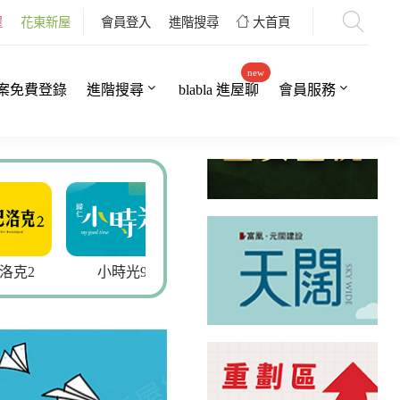
屋
花東新屋
會員登入
進階搜尋
大首頁
new
案免費登錄
進階搜尋
blabla 進屋聊
會員服務
小時光9
巴黎上品6
玉安皇院