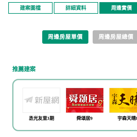
建案圖檔
詳細資料
周邊實價
周邊房屋單價
周邊房屋總價
推薦建案
丞光友里3期
舜頌居9
宇森天晴