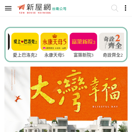
謙
愛上巴洛克2
永康天母5
富築新院3
奇詮齊全2