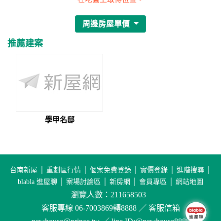
周邊房屋單價
推薦建案
學甲名邸
台南新屋
│
重劃區行情
│
個案免費登錄
│
實價登錄
│
進階搜尋
│
blabla 進屋聊
│
案場討論區
│
新房網
│
會員專區
│
網站地圖
瀏覽人數：211658503
客服專線 06-7003869轉8888 ／ 客服信箱