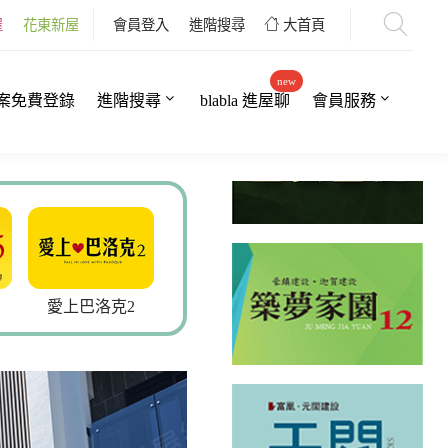
屋
花東新屋
會員登入
進階搜尋
大首頁
new
案免費登錄
進階搜尋
blabla 進屋聊
會員服務
愛上巴洛克2
豐禾
青石居3