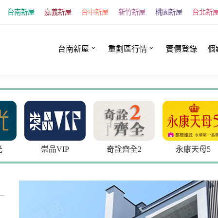
台南新屋
嘉義新屋
台中新屋
新竹新屋
桃園新屋
台北新
台南新屋
重劃區行情
實價登錄
個
崇品VIP
奇詮齊全2
永康天母5