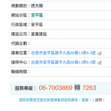
規劃類別：透天類
網站分區：
安平區
行政區域：安平區
建設公司：
富寓建設
代銷企劃：
建案位置：
台南市安平區建平九街60巷13弄8-3號
接待中心：
台南市安平區建平九街60巷13弄8-3號
聯絡時間：
06-7003869
轉
7263
服務專線：
請告知賣家您是在新屋網看到這則廣告，感謝！
(
說明
)