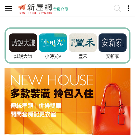
誠銳大謙
小時光9
豐禾
安新家
崇品V