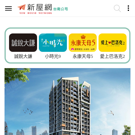
大謙
小時光9
永康天母5
愛上巴洛克2
青石居3