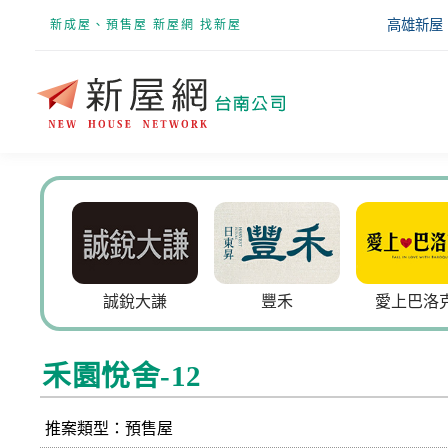
高雄新屋
新成屋、預售屋 新屋網 找新屋
誠銳大謙
豐禾
愛上巴洛克2
禾園悅舍-12
推案類型：預售屋