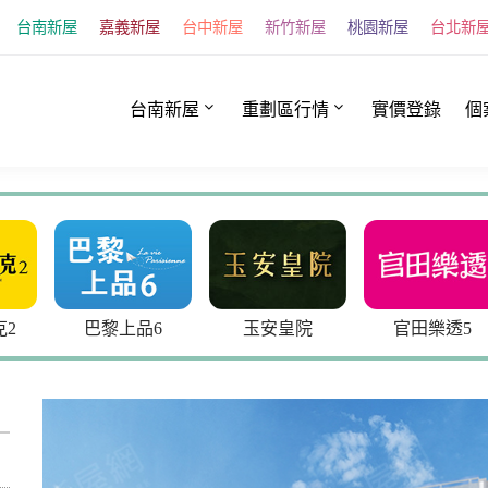
台南新屋
嘉義新屋
台中新屋
新竹新屋
桃園新屋
台北新
台南新屋
重劃區行情
實價登錄
個
巴黎上品6
玉安皇院
官田樂透5
寬石