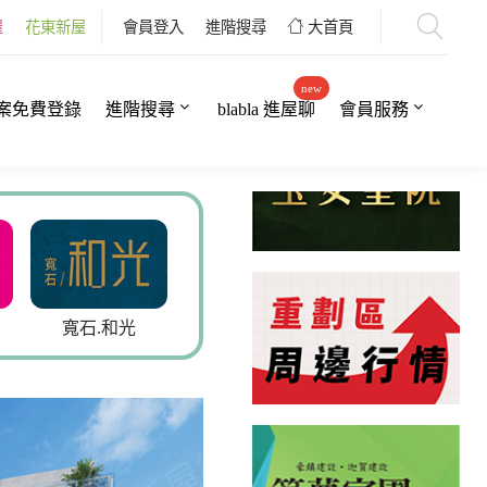
屋
花東新屋
會員登入
進階搜尋
大首頁
new
案免費登錄
進階搜尋
blabla 進屋聊
會員服務
.和光
青石居3
崇品VIP
富築新