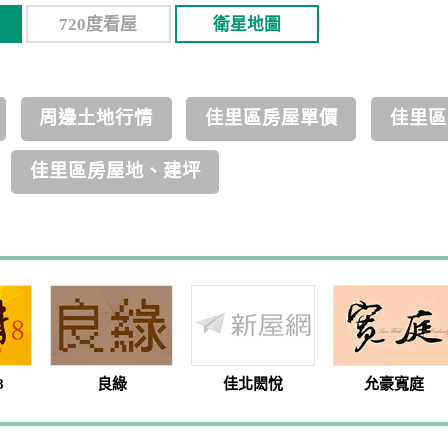
720度看屋
衛星地圖
周邊土地行情
佳里區房屋單價
佳里區
佳里區房屋地、建坪
8
良綠
佳北閎悅
允豪寬庭