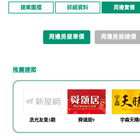
建案圖檔
詳細資料
周邊實價
周邊房屋單價
周邊房屋總價
推薦建案
丞光友里3期
舜頌居9
宇森天晴