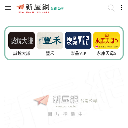
誠銳大謙
豐禾
崇品VIP
永康天母5
鄰語堂5