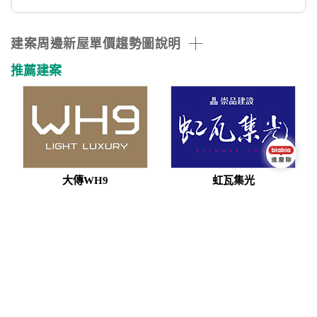
建案周邊新屋單價趨勢圖說明
推薦建案
大傳WH9
虹瓦集光
羽田2
浤亞大觀