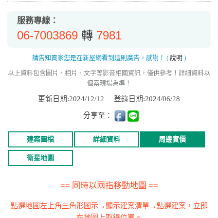
服務專線：
06-7003869
7981
轉
請告知賣家您是在新屋網看到這則廣告，感謝！
(
說明
)
以上資料包含圖片、相片、文字等影音相關資訊，僅供參考！詳細資料以
個案現場為準！
更新日期:2024/12/12
登錄日期:2024/06/28
分享至：
建案圖檔
詳細資料
周邊實價
衛星地圖
== 同時以兩指移動地圖 ==
點選地圖左上角三角形圖示→顯示建案清單→點選建案，立即
在地圖上取得位置。