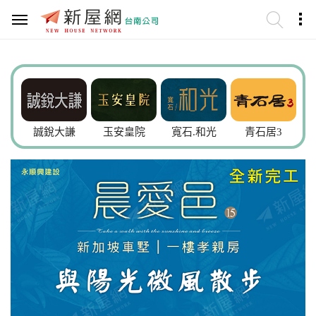
誠銳大謙
玉安皇院
寬石.和光
青石居3