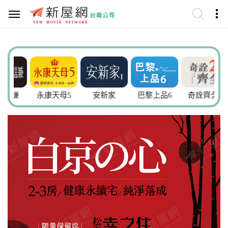
謙
永康天母5
安新家
巴黎上品6
奇詮齊全2