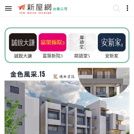
誠銳大謙
富築新院3
鄰語堂5
安新家