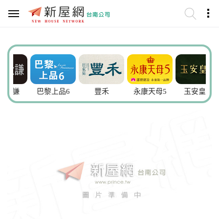
大謙
巴黎上品6
豐禾
永康天母5
玉安皇院