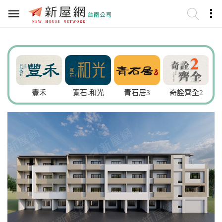
謙
豐禾
寬石.和光
青石居3
奇詮齊全2