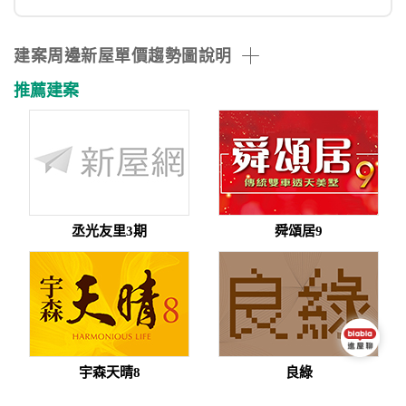
建案周邊新屋單價趨勢圖說明
推薦建案
丞光友里3期
舜頌居9
宇森天晴8
良綠